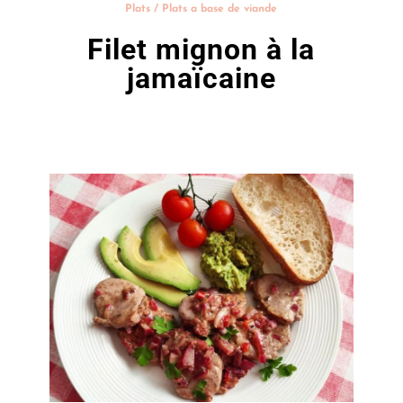
Plats
/
Plats a base de viande
Filet mignon à la
jamaïcaine